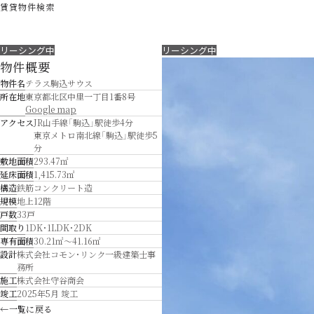
賃貸物件検索
リーシング中
リーシング中
物件概要
物件名
テラス駒込サウス
所在地
東京都北区中里一丁目1番8号
Google map
アクセス
JR山手線「駒込」駅徒歩4分
東京メトロ南北線「駒込」駅徒歩5
分
敷地面積
293.47㎡
延床面積
1,415.73㎡
構造
鉄筋コンクリート造
規模
地上12階
戸数
33戸
間取り
1DK・1LDK・2DK
専有面積
30.21㎡〜41.16㎡
設計
株式会社コモン・リンク一級建築士事
務所
施工
株式会社守谷商会
竣工
2025年5月 竣工
←
一覧に戻る