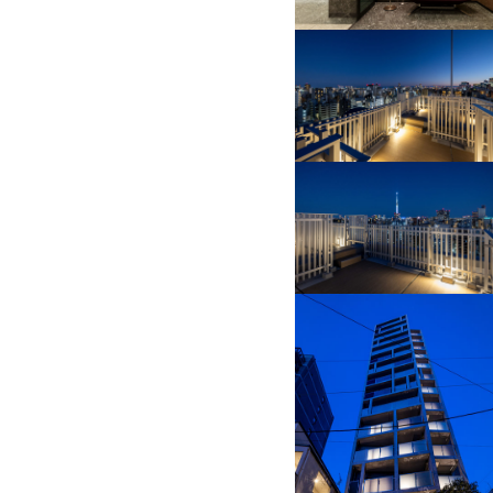
本当にあなたらしく、
本当のあなたらしく
HOME
賃貸物
最新
ページト
件検索
情報
ップ
↑
© 2026 Taisei-Yuraku Real Estate Co.,Ltd.