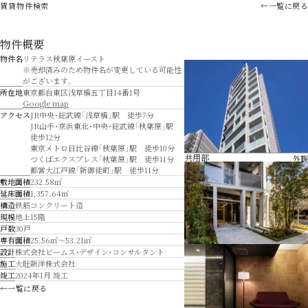
賃貸物件検索
←
一覧に戻る
物件概要
物件名
リテラス秋葉原イースト
※売却済みのため物件名が変更している可能性
がございます。
所在地
東京都台東区浅草橋五丁目14番1号
Google map
アクセス
JR中央･総武線「浅草橋」駅 徒歩7分
JR山手･京浜東北･中央･総武線「秋葉原」駅
徒歩12分
東京メトロ日比谷線「秋葉原」駅 徒歩10分
共用部
外観
つくばエクスプレス「秋葉原」駅 徒歩11分
都営大江戸線「新御徒町」駅 徒歩11分
敷地面積
232.58㎡
延床面積
1,357.64㎡
構造
鉄筋コンクリート造
規模
地上15階
戸数
30戸
専有面積
25.56㎡〜53.21㎡
設計
株式会社ビームス・デザイン・コンサルタント
施工
大旺新洋株式会社
竣工
2024年1月 竣工
←
一覧に戻る